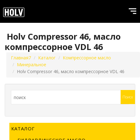
Holv Compressor 46, масло
ТАБЛИЦА АНАЛОГОВ МАСЕЛ
компрессорное VDL 46
КАТАЛОГ
Главная7
Каталог
Компрессорное масло
О НАС
Минеральное
Holv Compressor 46, масло компрессорное VDL 46
EXPORT
FAQ
ГДЕ КУПИТЬ
НОВОСТИ
ПОЛЕЗНОЕ
КАТАЛОГ
ГИДРАВЛИЧЕСКОЕ МАСЛО