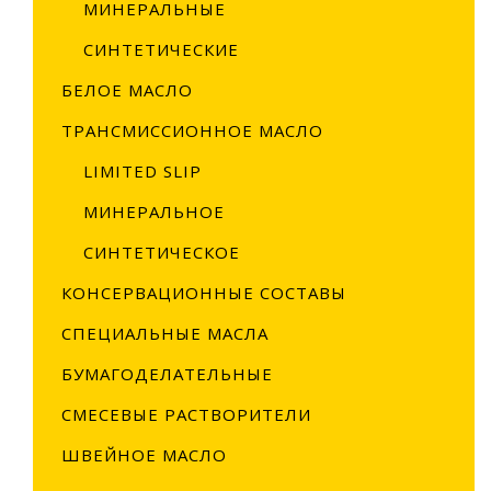
МИНЕРАЛЬНЫЕ
И
СИНТЕТИЧЕСКИЕ
Т
Ц
БЕЛОЕ МАСЛО
М
ТРАНСМИССИОННОЕ МАСЛО
П
LIMITED SLIP
П
С
МИНЕРАЛЬНОЕ
КО
СИНТЕТИЧЕСКОЕ
КОНСЕРВАЦИОННЫЕ СОСТАВЫ
СПЕЦИАЛЬНЫЕ МАСЛА
БУМАГОДЕЛАТЕЛЬНЫЕ
СМЕСЕВЫЕ РАСТВОРИТЕЛИ
ШВЕЙНОЕ МАСЛО