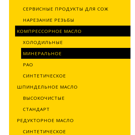
СЕРВИСНЫЕ ПРОДУКТЫ ДЛЯ СОЖ
НАРЕЗАНИЕ РЕЗЬБЫ
КОМПРЕССОРНОЕ МАСЛО
По
ка
ХОЛОДИЛЬНЫЕ
Г
МИНЕРАЛЬНОЕ
М
PAO
С
СИНТЕТИЧЕСКОЕ
К
ШПИНДЕЛЬНОЕ МАСЛО
Ш
ВЫСОКОЧИСТЫЕ
Р
СТАНДАРТ
М
РЕДУКТОРНОЕ МАСЛО
С
В
СИНТЕТИЧЕСКОЕ