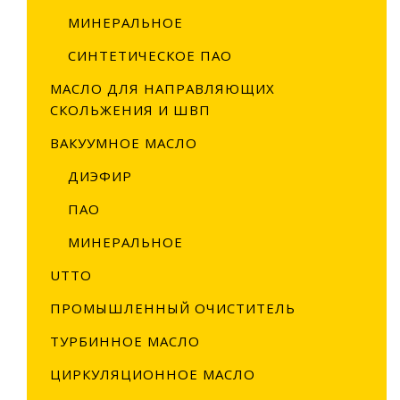
U
МИНЕРАЛЬНОЕ
П
СИНТЕТИЧЕСКОЕ ПАО
Т
МАСЛО ДЛЯ НАПРАВЛЯЮЩИХ
Ц
СКОЛЬЖЕНИЯ И ШВП
Б
ВАКУУМНОЕ МАСЛО
Т
ДИЭФИР
К
ПАО
С
МИНЕРАЛЬНОЕ
Б
UTTO
С
ПРОМЫШЛЕННЫЙ ОЧИСТИТЕЛЬ
Ш
ТУРБИННОЕ МАСЛО
Ф
ЦИРКУЛЯЦИОННОЕ МАСЛО
М